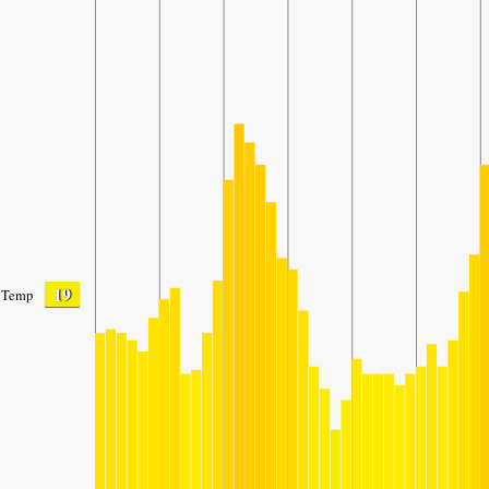
19
Temp