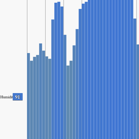
91
Humidity