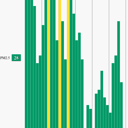
28
PM2.5