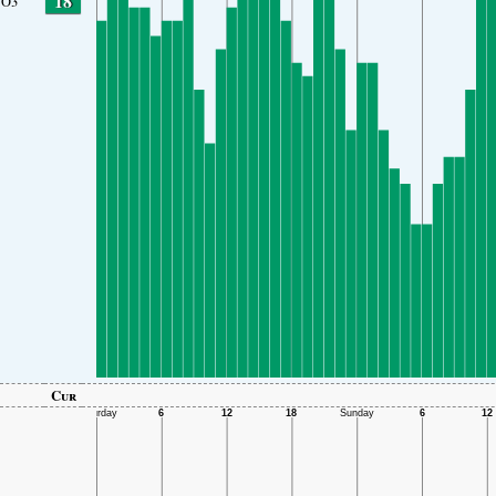
18
O3
Cur