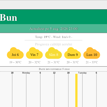
Bun
Actualizat pe 5 aug. 2026 23:00
19
1
Temp:
°C
- Wind:
m/s 0 -
Prognoza calității aerului
Joi 6
Vin 7
Sâm 8
Dum 9
Lun 10
19
~
30°C
20
~
32°C
21
~
31°C
20
~
31°C
21
~
33°C
Date din ultimele 5 zile