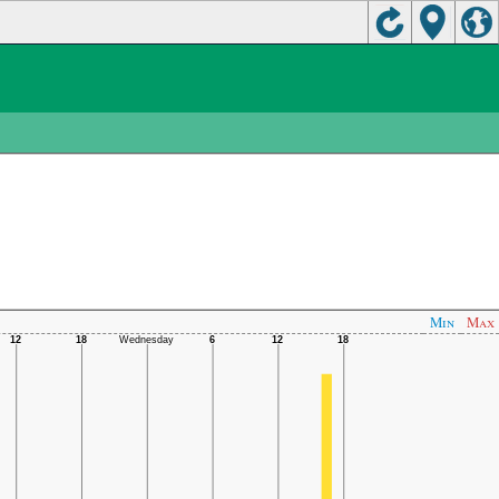
Min
Max