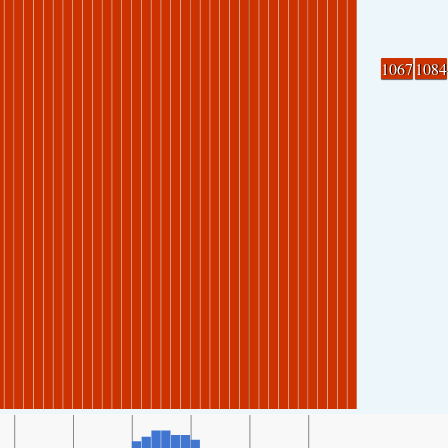
1067
1084