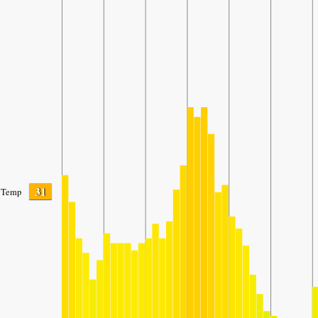
31
Temp