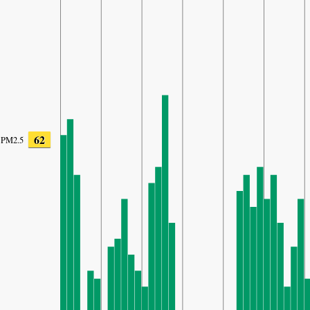
62
PM2.5