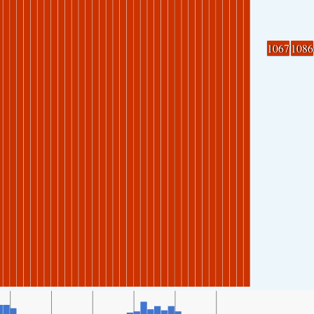
1067
1086