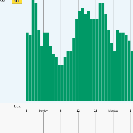
61
O3
Cur