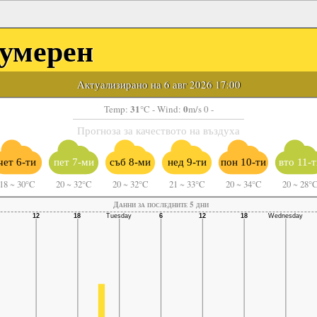
умерен
Актуализирано на 6 авг 2026 17:00
31
0
Temp:
°C
- Wind:
m/s 0 -
Прогноза за качеството на въздуха
чет 6-ти
пет 7-ми
съб 8-ми
нед 9-ти
пон 10-ти
вто 11-т
18
~
30°C
20
~
32°C
20
~
32°C
21
~
33°C
20
~
34°C
20
~
28°
Данни за последните 5 дни