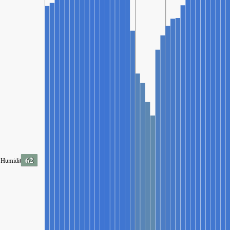
62
Humidity