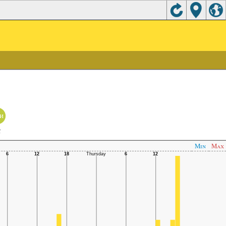
и
C
Min
Max