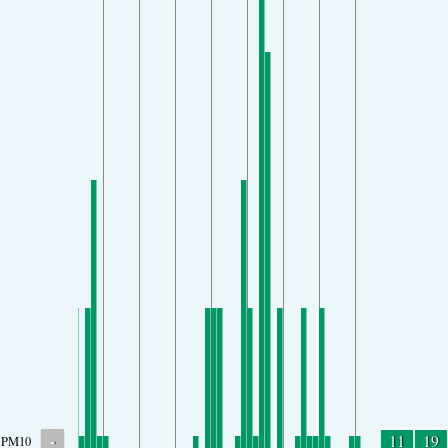
-
11
19
PM10