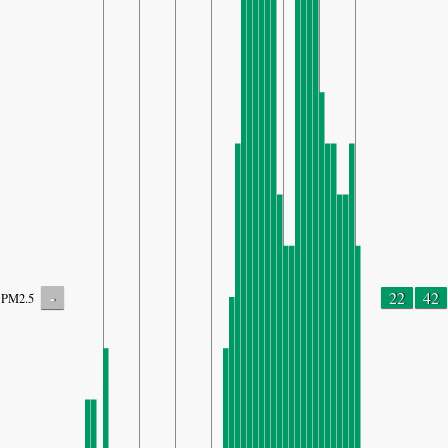
-
22
42
PM2.5