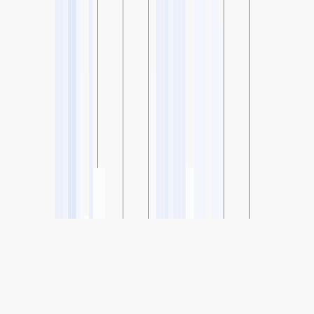
SHARE
Share: Індекс якості повітря East High School, Ohio, USA
-
(no data)