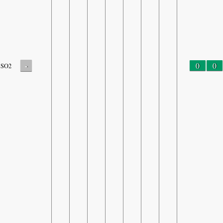
-
0
0
SO2