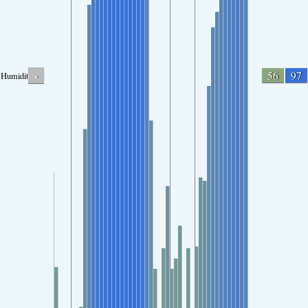
-
56
97
Humidity