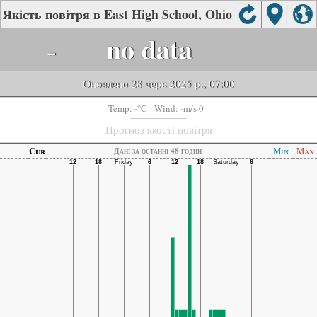
Якість повітря в East High School, Ohio
-
no data
Оновлено 28 черв 2025 р., 07:00
-
-
Temp:
°C
- Wind:
m/s 0 -
Прогноз якості повітря
Cur
Min
Max
Дані за останні 48 годин