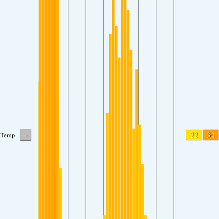
-
22
34
Temp