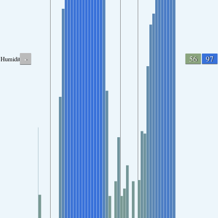
-
56
97
Humidity