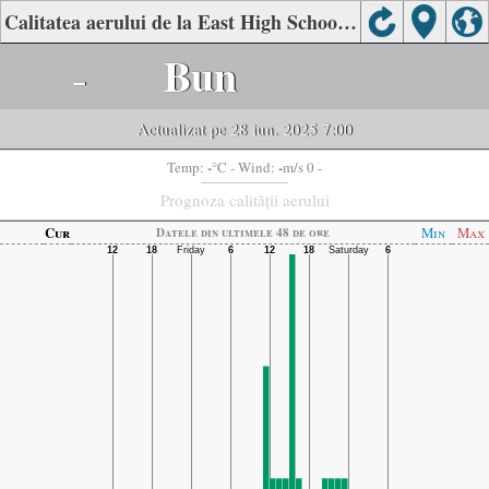
Calitatea aerului de la East High School, Ohio
-
Bun
Actualizat pe 28 iun. 2025 7:00
-
-
Temp:
°C
- Wind:
m/s 0 -
Prognoza calității aerului
Cur
Min
Max
Datele din ultimele 48 de ore