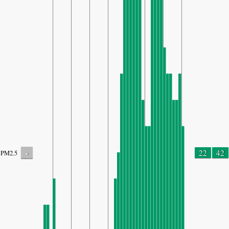
-
22
42
PM2.5