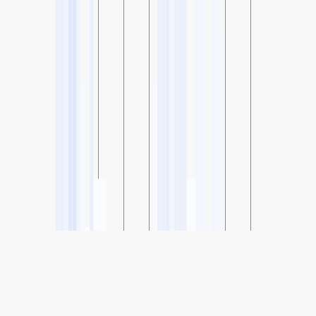
SHARE
Share: Indicele calității aerului de la East High School, Ohio,
USA
-
(Bun)