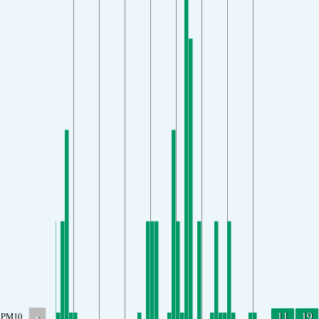
-
11
19
PM10