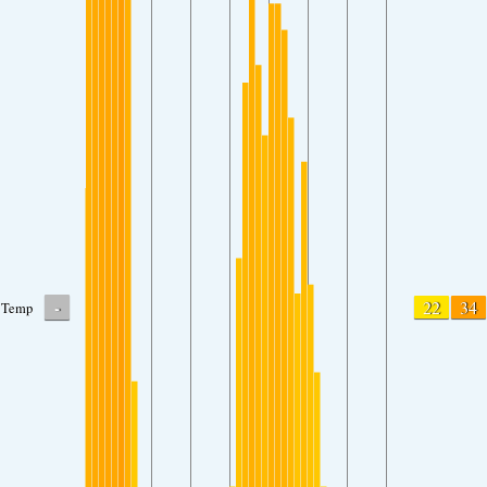
-
22
34
Temp