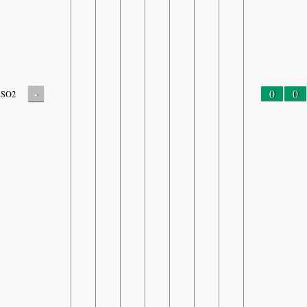
-
0
0
SO2