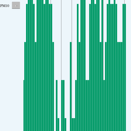
-
PM10