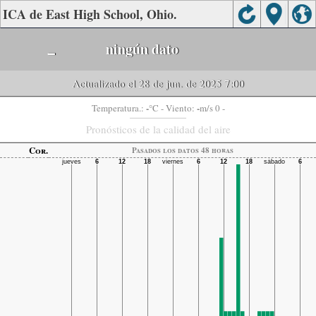
ICA de East High School, Ohio.
-
ningún dato
Actualizado el 28 de jun. de 2025 7:00
-
-
Temperatura.:
°C
- Viento:
m/s 0 -
Pronósticos de la calidad del aire
Cor.
Pasados ​​los datos 48 horas