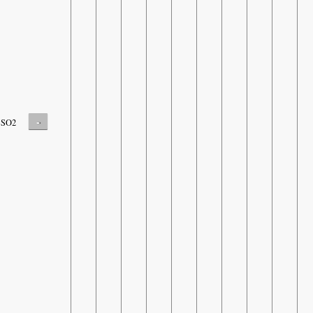
-
SO2