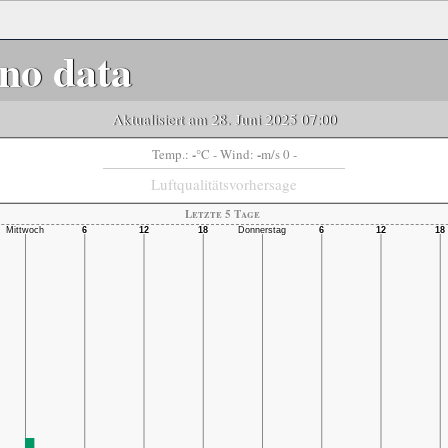
no data
Aktualisiert am 28. Juni 2025 07:00
-
-
Temp.:
°C
- Wind:
m/s 0 -
Luftqualitätsvorhersage
Letzte 5 Tage