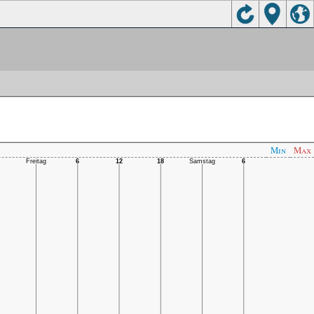
Min
Max