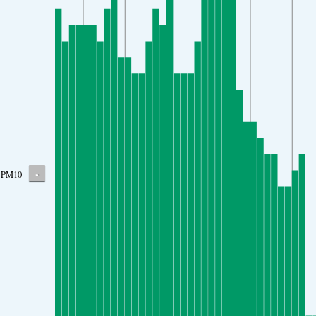
-
PM10