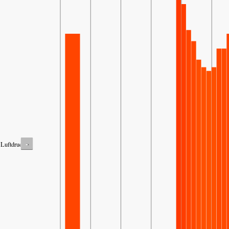
-
Luftdruck