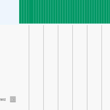
-
SO2