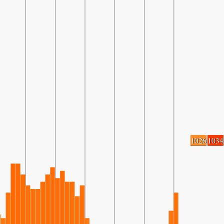
1026
1034