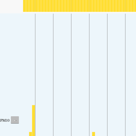
-
PM10