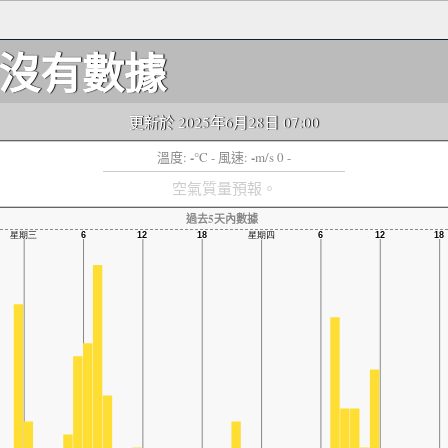
沒有數據
更新於 2025年6月28日 07:00
-
-
溫度:
°C
- 風速:
m/s 0 -
空氣質量預報。
過去5天內數據