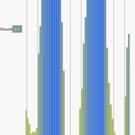
63
Humidity