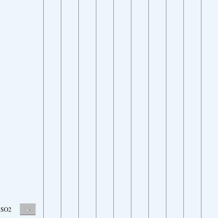
-
SO2