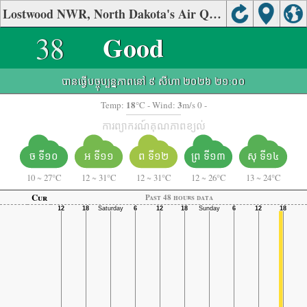
Lostwood NWR, North Dakota's Air Quality
38
Good
បានធ្វើបច្ចុប្បន្នភាពនៅ ៩ សីហា ២០២៦ ២១:០០
18
3
Temp:
°C
- Wind:
m/s 0 -
ការព្យាករណ៍គុណភាពខ្យល់
ច ទី១០
អ ទី១១
ព ទី១២
ព្រ ទី១៣
សុ ទី១៤
10
~
27°C
12
~
31°C
12
~
31°C
12
~
26°C
13
~
24°C
Cur
Past 48 hours data