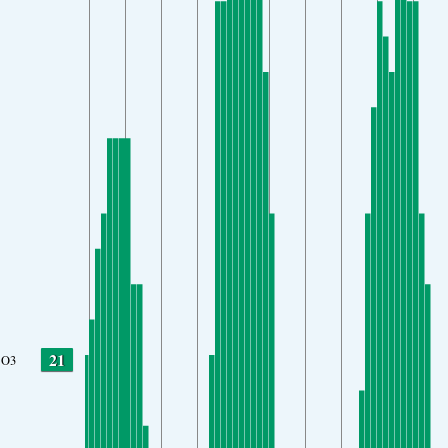
21
O3