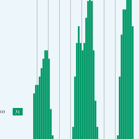
31
O3