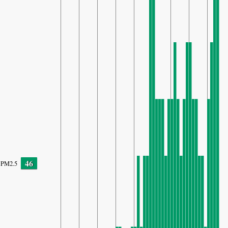
46
PM2.5