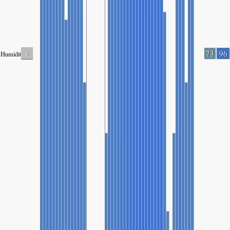
-
73
96
Humidity