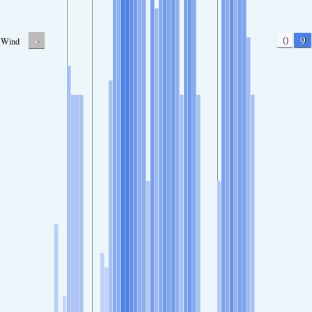
-
0
9
Wind