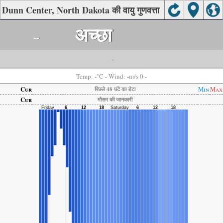
Dunn Center, North Dakota की वायु गुणवत्ता
-
अच्छा
-
-
-
Temp:
°C
- Wind:
m/s 0 -
Cur
Min
Max
पिछले 48 घंटे का डेटा
Cur
मौसम की जानकारी