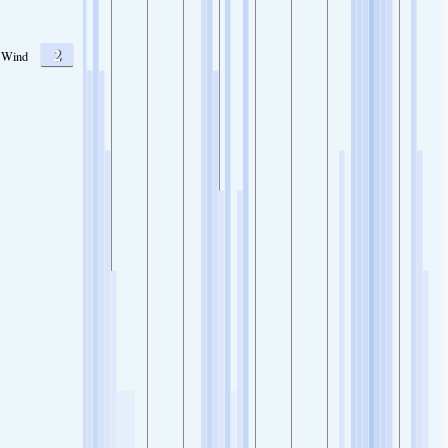
2
Wind