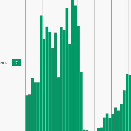
7
NO2