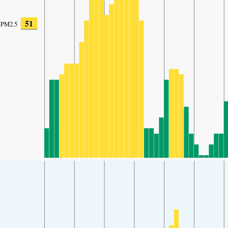
51
PM2.5