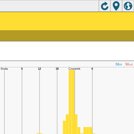
Min
Max