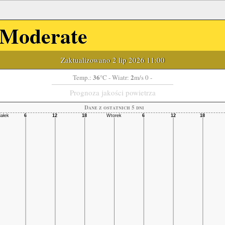
Moderate
Zaktualizowano 2 lip 2026 11:00
36
2
Temp.:
°C
- Wiatr:
m/s 0 -
Prognoza jakości powietrza
Dane z ostatnich 5 dni