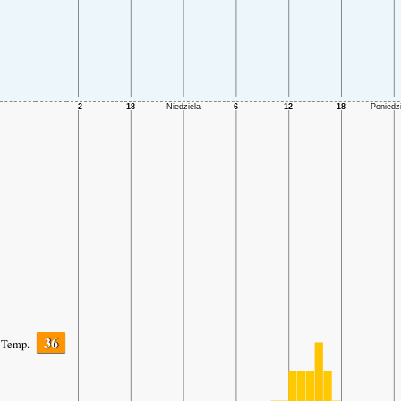
36
Temp.