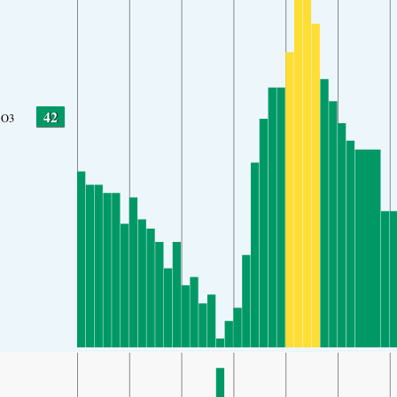
42
O3