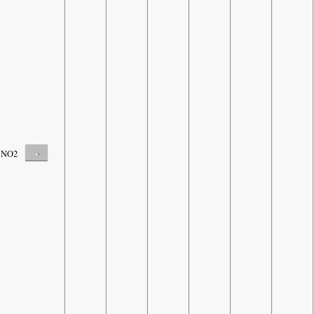
-
NO2