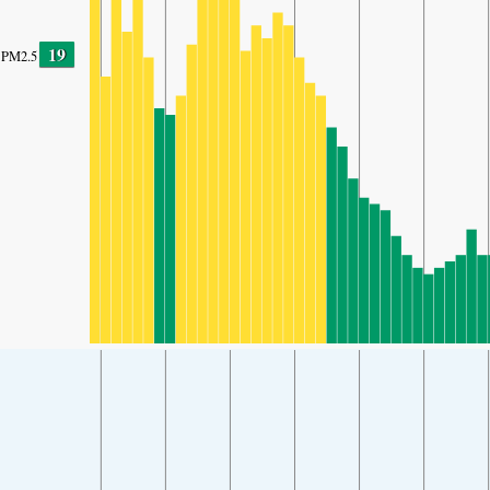
19
PM2.5