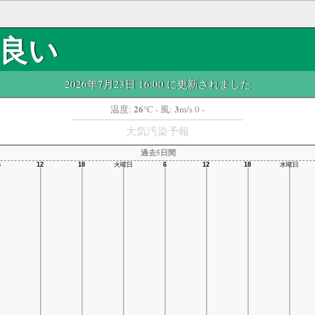
良い
2026年7月23日 16:00 に更新されました
26
3
温度:
°C
- 風:
m/s 0 -
大気汚染予報
過去5日間