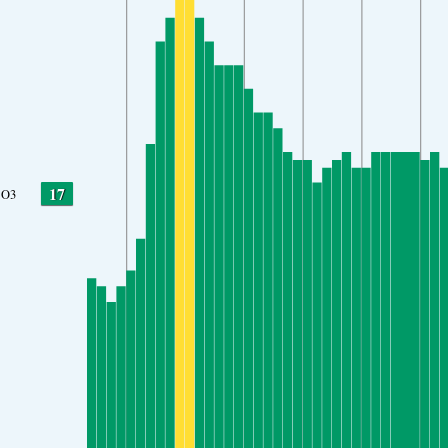
17
O3