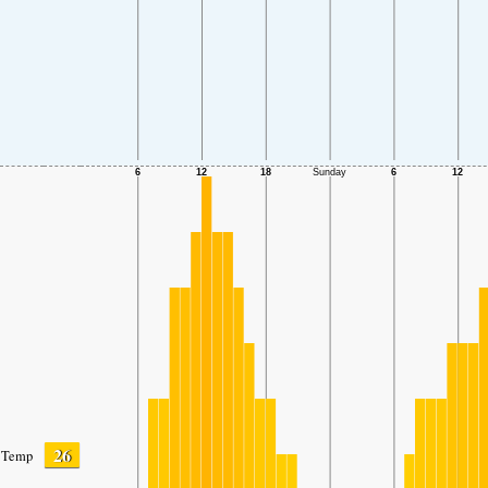
26
Temp