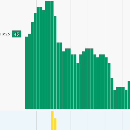
45
PM2.5