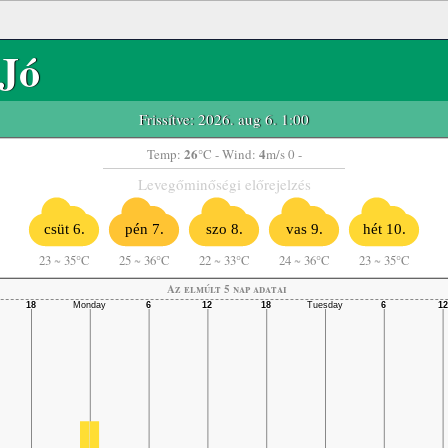
Jó
Frissítve: 2026. aug 6. 1:00
26
4
Temp:
°C
- Wind:
m/s 0 -
Levegőminőségi előrejelzés
csüt 6.
pén 7.
szo 8.
vas 9.
hét 10.
23
~
35°C
25
~
36°C
22
~
33°C
24
~
36°C
23
~
35°C
Az elmúlt 5 nap adatai