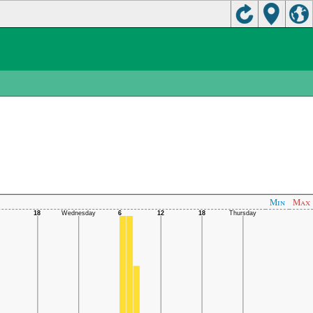
Min
Max