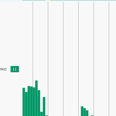
11
NO2