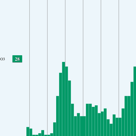
28
O3