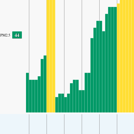
44
PM2.5