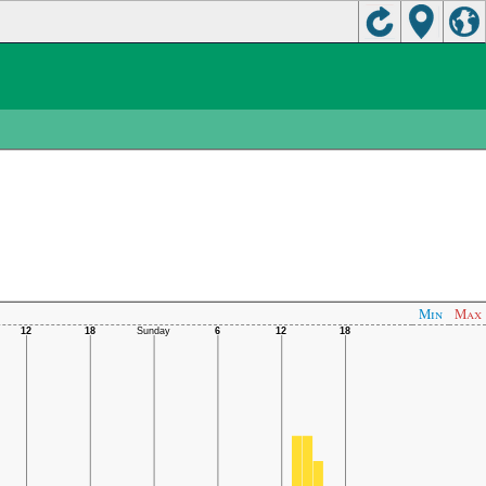
Min
Max