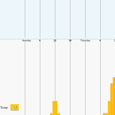
27
Temp