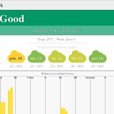
rk
Good
Ažurirano 9. kol. 2026 22:00
27
2
Temp:
°C
- Wind:
m/s 0 -
Prognoza kvalitete zraka
pon. 10.
uto. 11.
sri. 12.
čet. 13.
pet. 14.
22
~
34°C
23
~
33°C
23
~
30°C
20
~
30°C
19
~
24°C
Podaci za zadnjih 5 dana