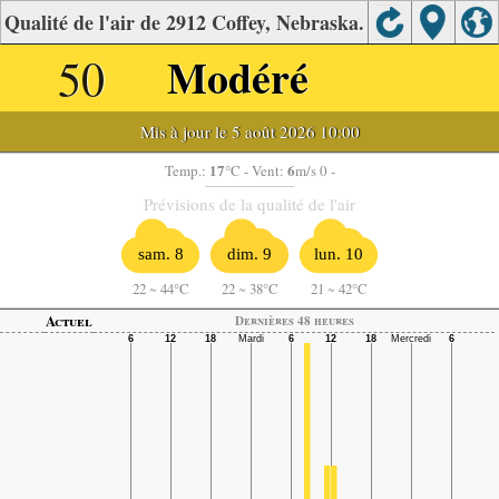
Qualité de l'air de 2912 Coffey, Nebraska.
50
Modéré
Mis à jour le 5 août 2026 10:00
17
6
Temp.:
°C
- Vent:
m/s 0 -
Prévisions de la qualité de l'air
sam. 8
dim. 9
lun. 10
22
~
44°C
22
~
38°C
21
~
42°C
Actuel
Dernières 48 heures