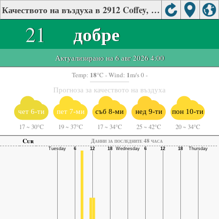
Качеството на въздуха в 2912 Coffey, Nebraska
21
добре
Актуализирано на 6 авг 2026 4:00
18
1
Temp:
°C
- Wind:
m/s 0 -
Прогноза за качеството на въздуха
чет 6-ти
пет 7-ми
съб 8-ми
нед 9-ти
пон 10-ти
17
~
30°C
19
~
37°C
17
~
34°C
25
~
42°C
20
~
34°C
Cur
Данни за последните 48 часа