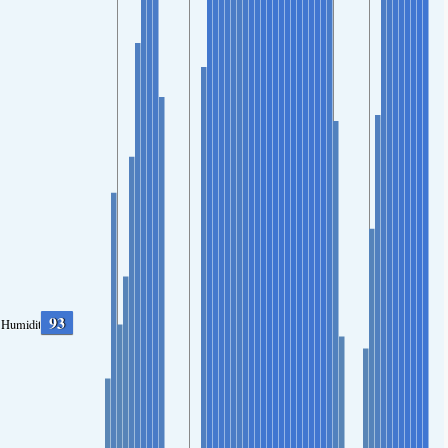
93
Humidity