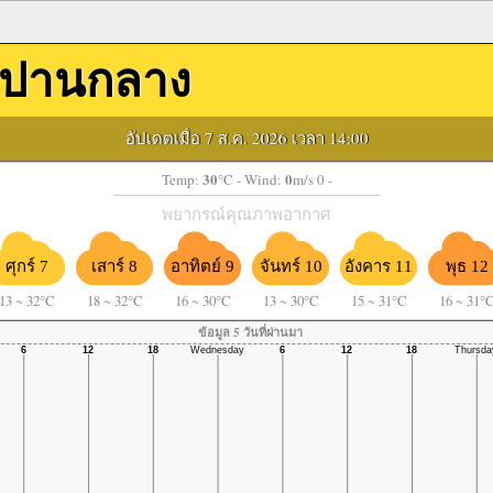
ปานกลาง
อัปเดตเมื่อ 7 ส.ค. 2026 เวลา 14:00
30
0
Temp:
°C
- Wind:
m/s 0 -
พยากรณ์คุณภาพอากาศ
ศุกร์ 7
เสาร์ 8
อาทิตย์ 9
จันทร์ 10
อังคาร 11
พุธ 12
13
~
32°C
18
~
32°C
16
~
30°C
13
~
30°C
15
~
31°C
16
~
31°
ข้อมูล 5 วันที่ผ่านมา