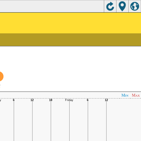
C
Min
Max