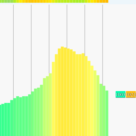
1003
1021