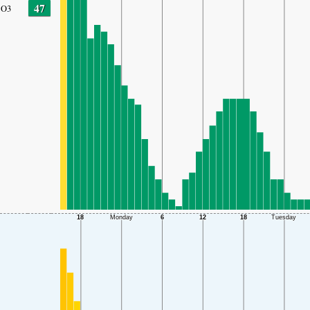
47
O3