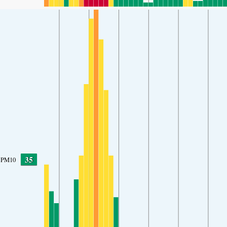
35
PM10