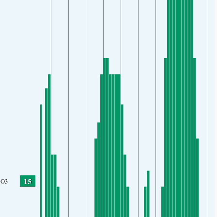
15
O3