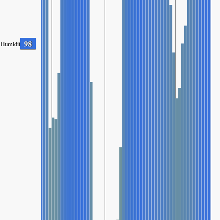
98
Humidity