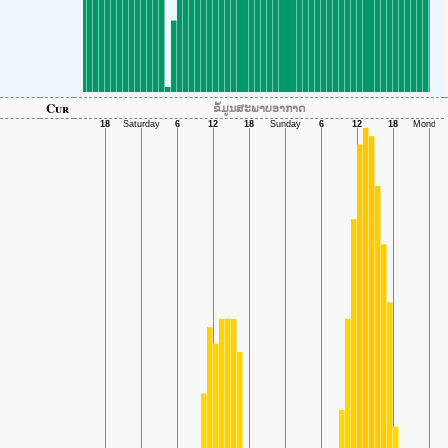
Cur
ຂໍ້ມູນສະພາບອາກາດ