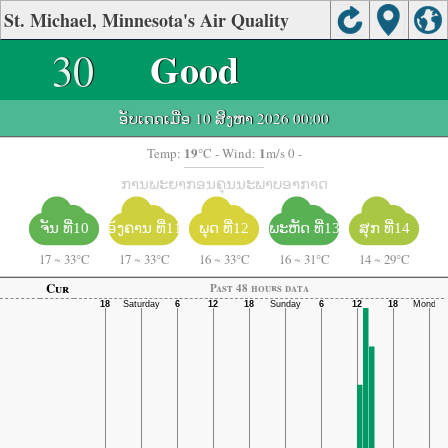
St. Michael, Minnesota's Air Quality
30
Good
ອັບເດດເມື່ອ 10 ສິງຫາ 2026 00:00
19
1
Temp:
°C
- Wind:
m/s 0 -
ການພະຍາກອນຄຸນນະພາບອາກາດ
ຈັນ ທີ່10
ອັງຄານ ທີ່11
ພະຫັດ ທີ່13
ພຸດ ທີ່12
ສຸກ ທີ່14
17
~
33°C
17
~
33°C
16
~
33°C
16
~
31°C
14
~
29°C
Cur
Past 48 hours data