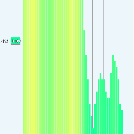
1009
기압