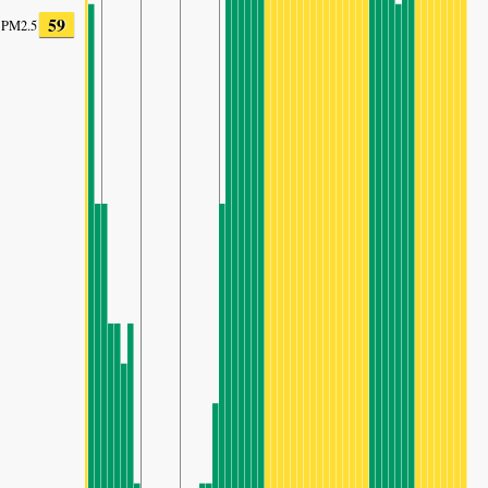
59
PM2.5