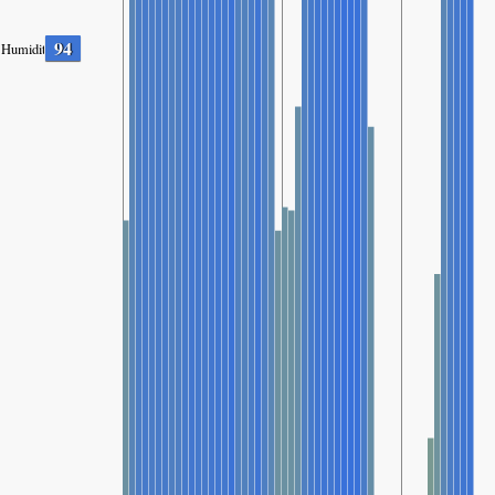
94
Humidity