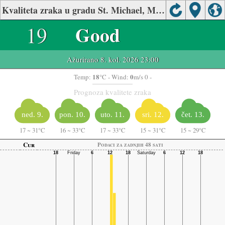
Kvaliteta zraka u gradu St. Michael, Minnesota
19
Good
Ažurirano 8. kol. 2026 23:00
18
0
Temp:
°C
- Wind:
m/s 0 -
Prognoza kvalitete zraka
ned. 9.
pon. 10.
uto. 11.
sri. 12.
čet. 13.
17
~
31°C
16
~
33°C
17
~
33°C
15
~
31°C
15
~
29°C
Cur
Podaci za zadnjih 48 sati