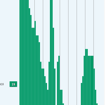
18
O3