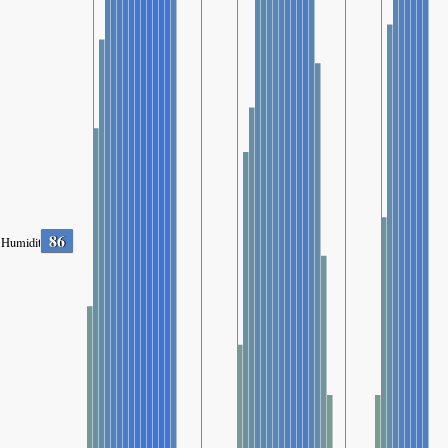
86
Humidity