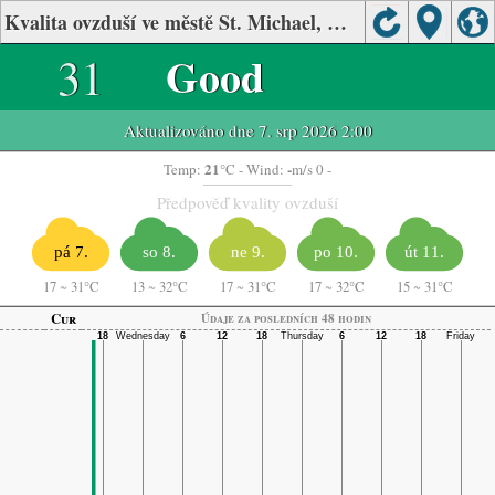
Kvalita ovzduší ve městě St. Michael, Minnesota
31
Good
Aktualizováno dne 7. srp 2026 2:00
21
-
Temp:
°C
- Wind:
m/s 0 -
Předpověď kvality ovzduší
pá 7.
so 8.
ne 9.
po 10.
út 11.
17
~
31°C
13
~
32°C
17
~
31°C
17
~
32°C
15
~
31°C
Cur
Údaje za posledních 48 hodin