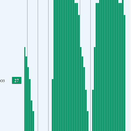
27
O3