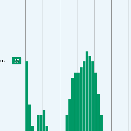
37
O3