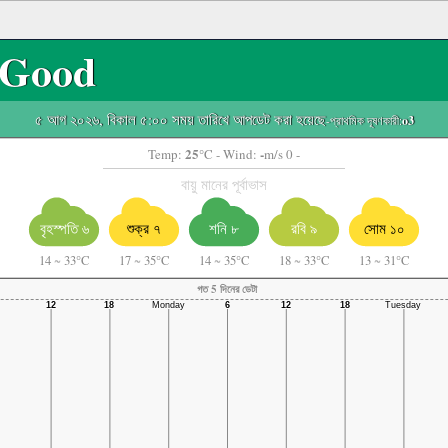
Good
৫ আগ ২০২৬, বিকাল ৫:০০ সময় তারিখে আপডেট করা হয়েছে
-প্রাথমিক দূষণকারী:
o3
25
-
Temp:
°C
- Wind:
m/s 0 -
বায়ু মানের পূর্বাভাস
বৃহস্পতি ৬
শুক্র ৭
শনি ৮
রবি ৯
সোম ১০
14
~
33°C
17
~
35°C
14
~
35°C
18
~
33°C
13
~
31°C
গত 5 দিনের ডেটা