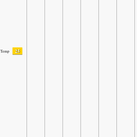
25
Temp