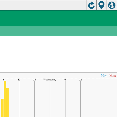
Min
Max