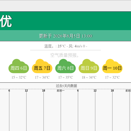
优
更新于 2026年8月5日 13:00
25
4
温度。:
°C
- 风:
m/s 0 -
空气质量预报。
周四 6日
周五 7日
周六 8日
周日 9日
周一 10日
15
~
32°C
17
~
34°C
17
~
35°C
18
~
34°C
17
~
32°C
过去5天内数据