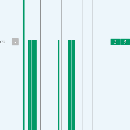
-
2
5
CO