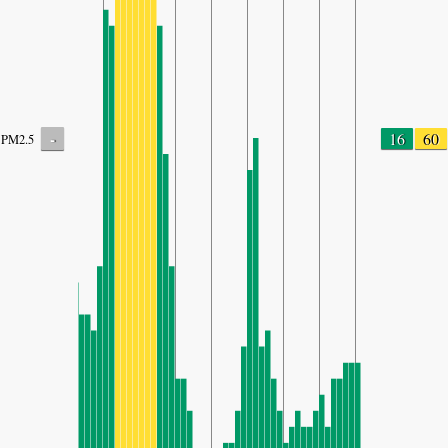
-
16
60
PM2.5