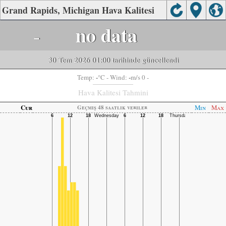
Grand Rapids, Michigan Hava Kalitesi
-
no data
30 Tem 2026 01:00 tarihinde güncellendi
-
-
Temp:
°C
- Wind:
m/s 0 -
Hava Kalitesi Tahmini
Cur
Min
Max
Geçmiş 48 saatlik veriler