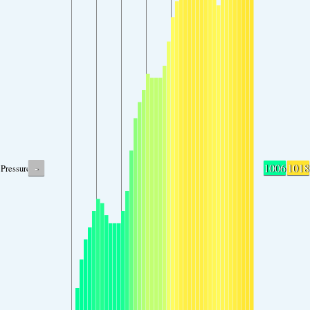
-
1006
1018
Pressure