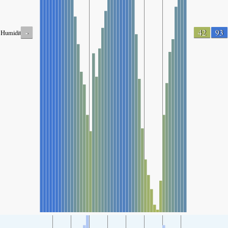
-
42
93
Humidity