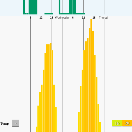
-
16
29
Temp