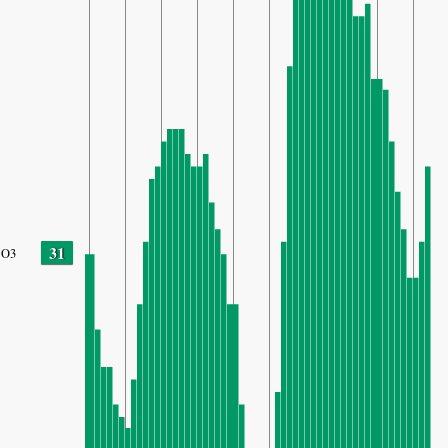
31
O3