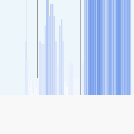
SHARE
Udostępnianie: Grand Rapids, Michigan, Stany Zjednoczone
Indeks Jakości Powietrza
53
(Moderate)