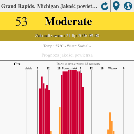
Grand Rapids, Michigan Jakość powietrza.
53
Moderate
Zaktualizowano 21 lip 2026 09:00
27
5
Temp.:
°C
- Wiatr:
m/s 0 -
Prognoza jakości powietrza
Cur
Dane z ostatnich 48 godzin