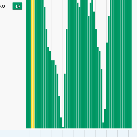
43
O3