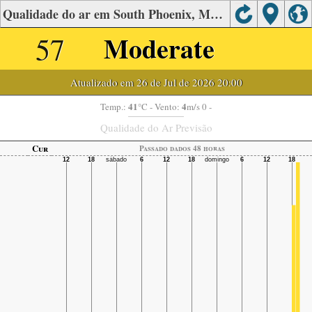
Qualidade do ar em South Phoenix, Maricopa
57
Moderate
Atualizado em 26 de Jul de 2026 20:00
41
4
Temp.:
°C
- Vento:
m/s 0 -
Qualidade do Ar Previsão
Cur
Passado dados 48 horas