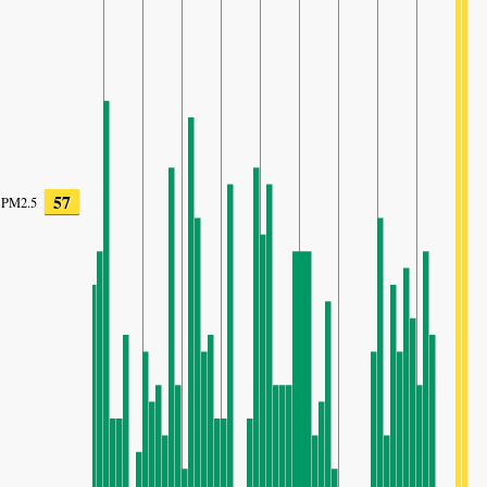
57
PM2.5