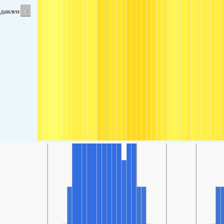
-
давление