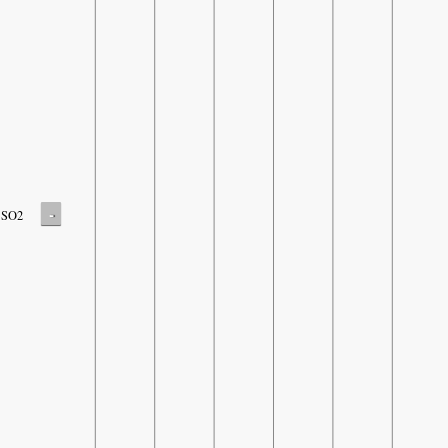
-
SO2