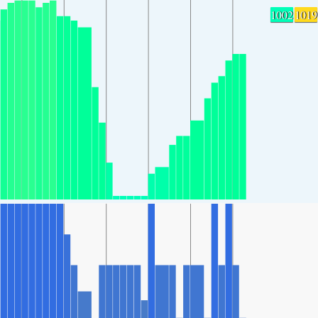
1002
1019