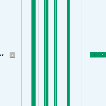
-
1
2
CO