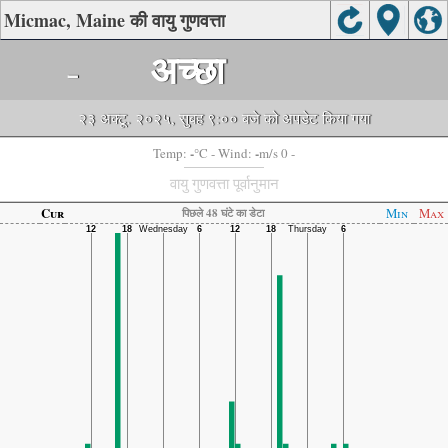
Micmac, Maine की वायु गुणवत्ता
-
अच्छा
२३ अक्टू. २०२५, सुबह ९:०० बजे को अपडेट किया गया
-
-
Temp:
°C
- Wind:
m/s 0 -
वायु गुणवत्ता पूर्वानुमान
Cur
Min
Max
पिछले 48 घंटे का डेटा