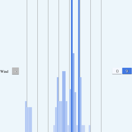
-
0
9
Wind