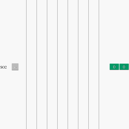
-
0
0
SO2