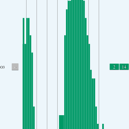
-
2
14
O3