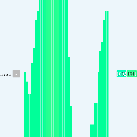
-
1002
1011
Pressure