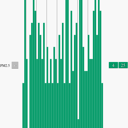
-
4
25
PM2.5