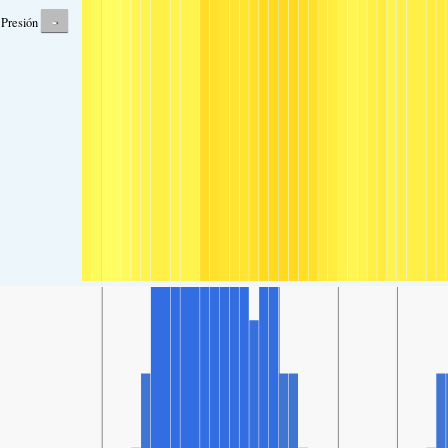
-
Presión atmosférica