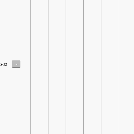
-
SO2