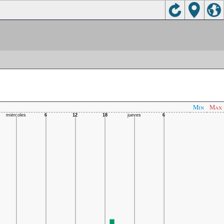
Min
Max