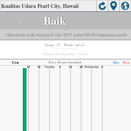
Kualitas Udara Pearl City, Hawaii
-
Baik
Diperbarui pada tanggal 6 Apr 2022 pukul 08.00
-Polutan primer:
pm10
-
-
Temp:
°C
- Wind:
m/s 0 -
Prakiraan Kualitas Udara
Cur
Min
Max
Data 48 jam terakhir