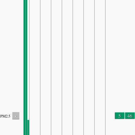
-
5
46
PM2.5