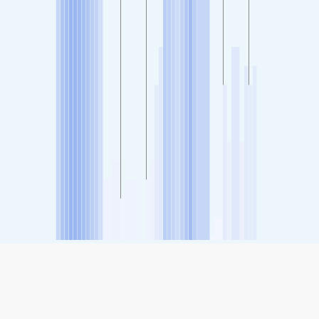
SHARE
Share: Indeks Kualitas Udara Pearl City, Hawaii, USA
-