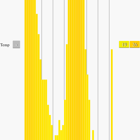
-
19
26
Temp