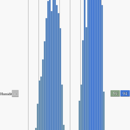
-
59
94
Humidity