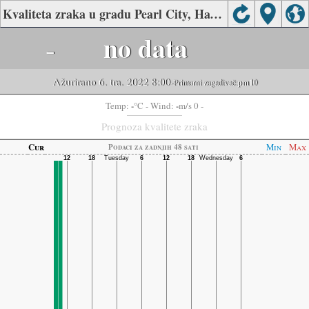
Kvaliteta zraka u gradu Pearl City, Hawaii
-
no data
Ažurirano 6. tra. 2022 8:00
-Primarni zagađivač:
pm10
-
-
Temp:
°C
- Wind:
m/s 0 -
Prognoza kvalitete zraka
Cur
Min
Max
Podaci za zadnjih 48 sati