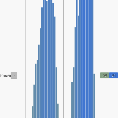
-
59
94
Humidity