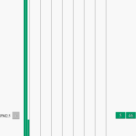
-
5
46
PM2.5