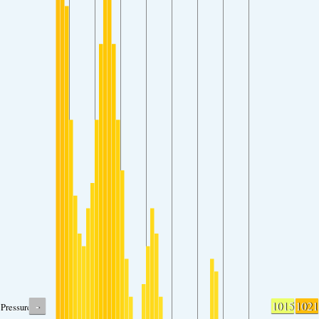
-
1015
1021
Pressure