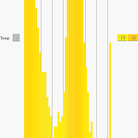
-
19
26
Temp