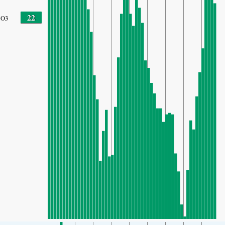
22
O3