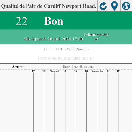
Qualité de l'air de Cardiff Newport Road.
22
Bon
-Polluant principal
Mis à jour le 26 juil. 2026 17:00
:
o3
22
2
Temp.:
°C
- Vent:
m/s 0 -
Prévisions de la qualité de l'air
Actuel
Dernières 48 heures