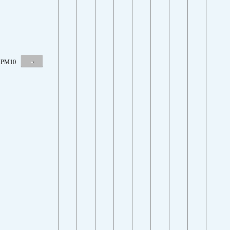
-
PM10