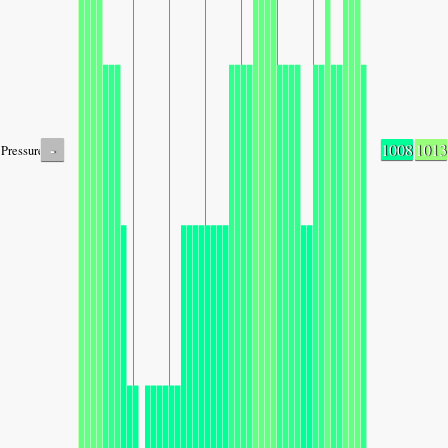
-
1008
1013
Pressure