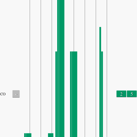
-
2
5
CO