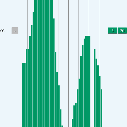
-
3
20
O3