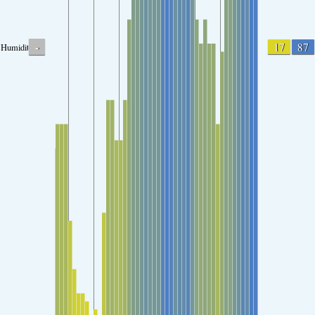
-
17
87
Humidity