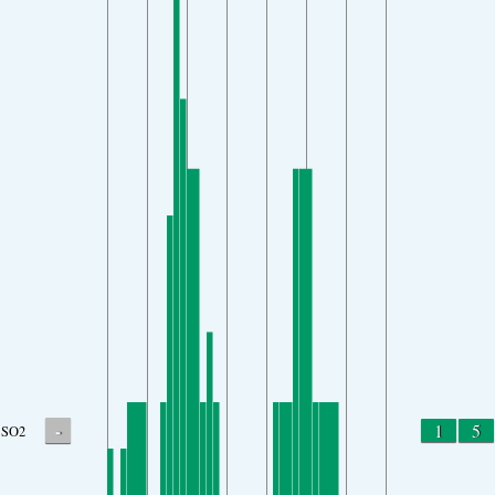
-
1
5
SO2