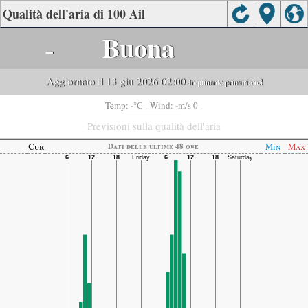
Qualità dell'aria di 100 Ail
-
Buona
Aggiornato il 13 giu 2026 02:00
-Inquinante primario:
o3
-
-
Temp:
°C
- Wind:
m/s 0 -
Previsioni sulla qualità dell'aria
Cur
Min
Max
Dati delle ultime 48 ore