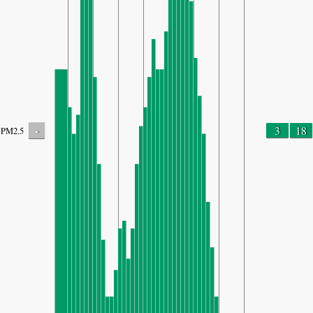
-
3
18
PM2.5