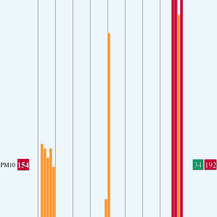
154
34
192
PM10