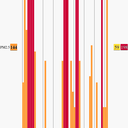
144
59
198
PM2.5