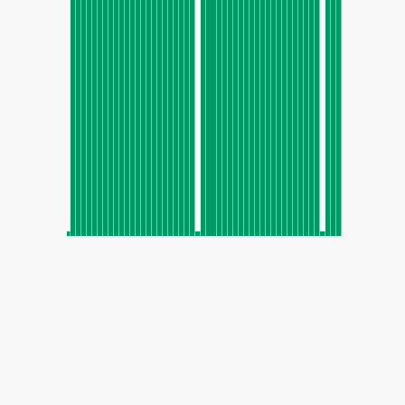
SHARE
Share: Індекс якості повітря Mo'ta Girl School, Liwa Oasis,
UAE
154
(Unhealthy)