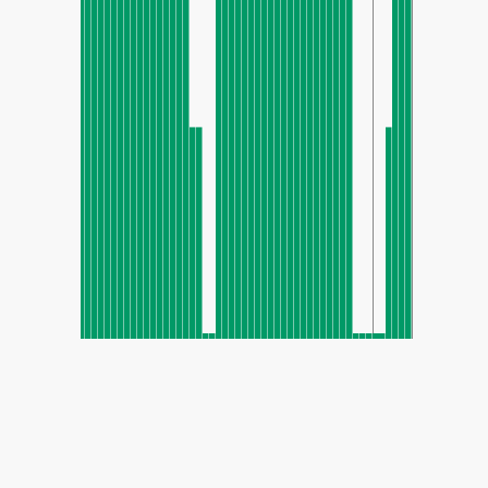
SHARE
Compartilhar: Índice de Qualidade do Ar Mo'ta Girl School,
Liwa Oasis, Emirados Árabes Unidos
151
(Unhealthy)