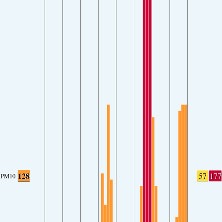
128
57
177
PM10