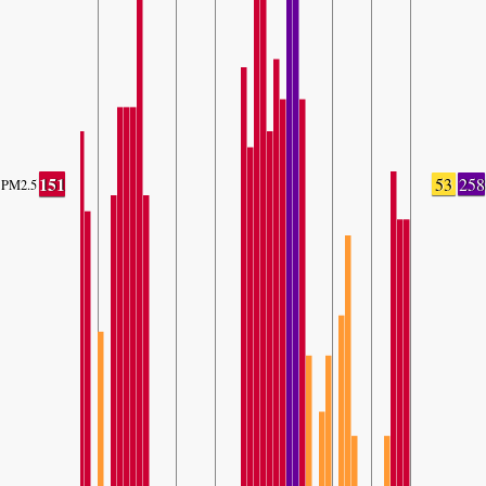
151
53
258
PM2.5