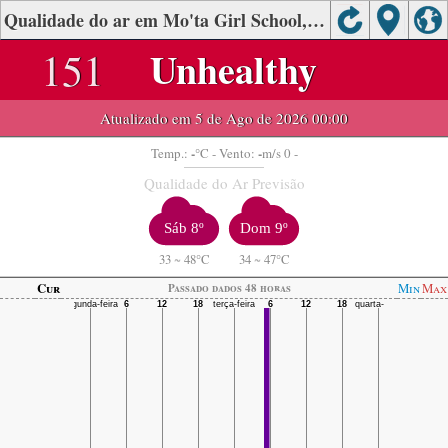
Qualidade do ar em Mo'ta Girl School, Liwa Oasis
151
Unhealthy
Atualizado em 5 de Ago de 2026 00:00
-
-
Temp.:
°C
- Vento:
m/s 0 -
Qualidade do Ar Previsão
Sáb 8º
Dom 9º
33
~
48°C
34
~
47°C
Cur
Min
Max
Passado dados 48 horas