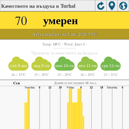
Качеството на въздуха в Turhal
70
умерен
Актуализирано на 8 авг 2026 7:00
18
2
Temp:
°C
- Wind:
m/s 0 -
Прогноза за качеството на въздуха
съб 8-ми
нед 9-ти
пон 10-ти
вто 11-ти
сря 12-ти
16
~
33°C
15
~
30°C
15
~
29°C
16
~
29°C
15
~
31°C
Cur
Данни за последните 48 часа