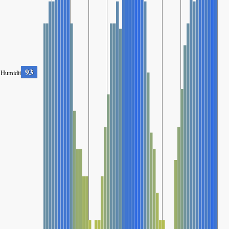
93
Humidity