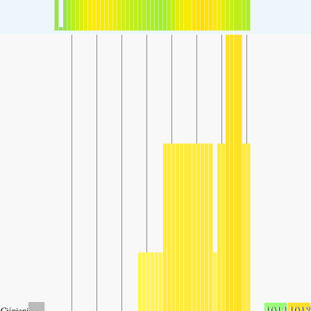
-
1013
1018
Ciśnienie