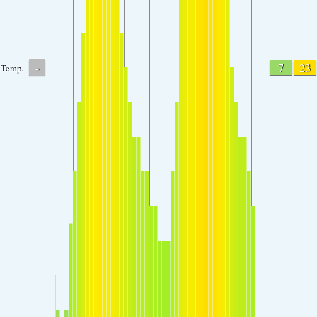
-
7
23
Temp.