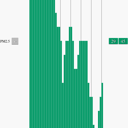
-
29
45
PM2.5