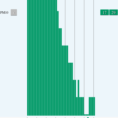
-
17
29
PM10