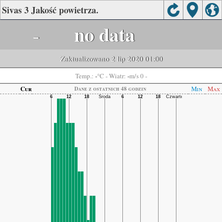
Sivas 3 Jakość powietrza.
-
no data
Zaktualizowano 2 lip 2020 01:00
-
-
Temp.:
°C
- Wiatr:
m/s 0 -
Cur
Min
Max
Dane z ostatnich 48 godzin