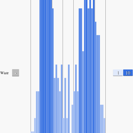
-
1
10
Wiatr