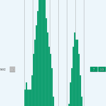
-
7
10
SO2