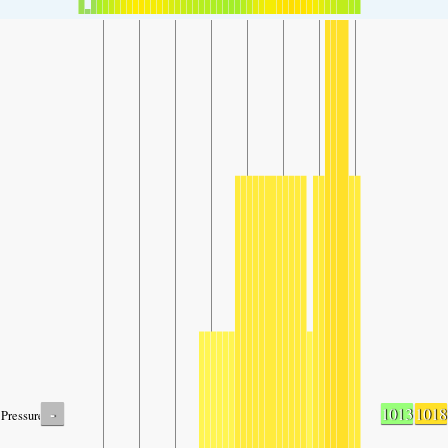
-
1013
1018
Pressure