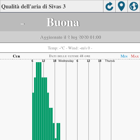
Qualità dell'aria di Sivas 3
-
Buona
Aggiornato il 2 lug 2020 01:00
-
-
Temp:
°C
- Wind:
m/s 0 -
Cur
Min
Max
Dati delle ultime 48 ore