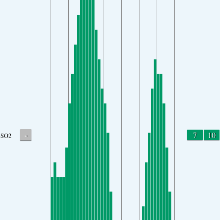
-
7
10
SO2