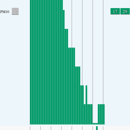
-
17
29
PM10