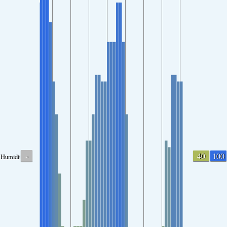
-
40
100
Humidity