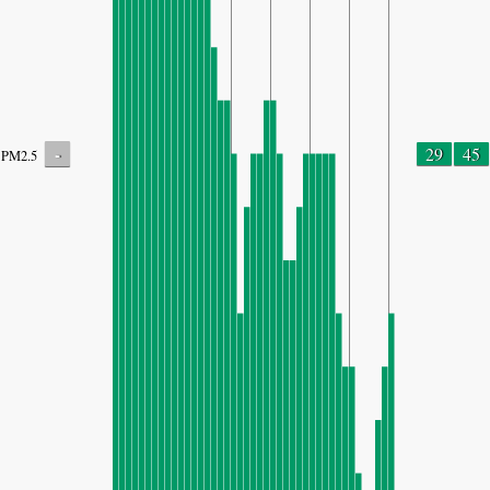
-
29
45
PM2.5