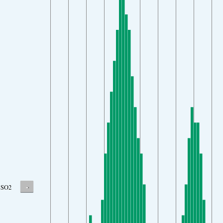
-
SO2