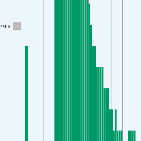
-
PM10