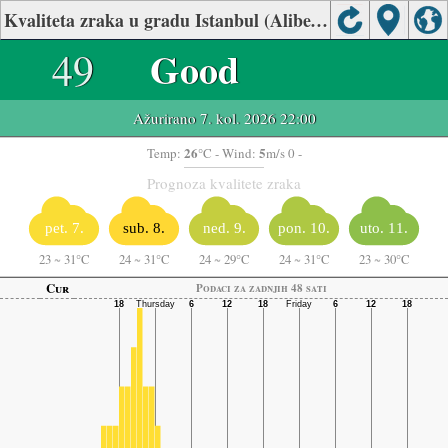
Kvaliteta zraka u gradu Istanbul (Alibeykoy)
49
Good
Ažurirano 7. kol. 2026 22:00
26
5
Temp:
°C
- Wind:
m/s 0 -
Prognoza kvalitete zraka
pet. 7.
sub. 8.
ned. 9.
pon. 10.
uto. 11.
23
~
31°C
24
~
31°C
24
~
29°C
24
~
31°C
23
~
30°C
Cur
Podaci za zadnjih 48 sati