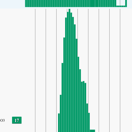
17
O3