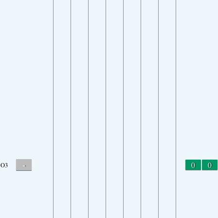
-
0
0
O3