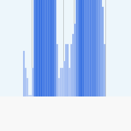
SHARE
分享: Kirklareli Limankoy, 土耳其空氣質量指數
20
(優)