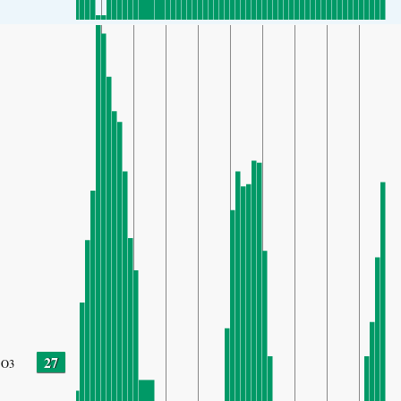
27
O3