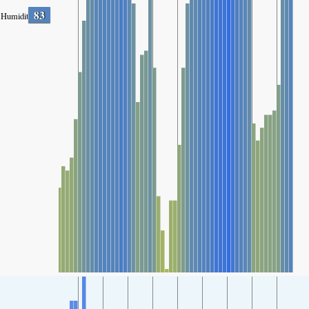
83
Humidity