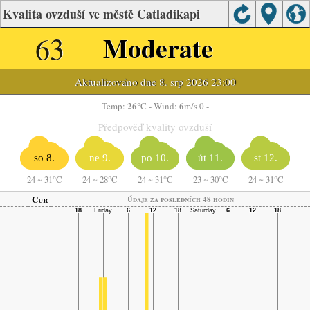
Kvalita ovzduší ve městě Catladikapi
63
Moderate
Aktualizováno dne 8. srp 2026 23:00
26
6
Temp:
°C
- Wind:
m/s 0 -
Předpověď kvality ovzduší
so 8.
ne 9.
po 10.
út 11.
st 12.
24
~
31°C
24
~
28°C
24
~
31°C
23
~
30°C
24
~
31°C
Cur
Údaje za posledních 48 hodin