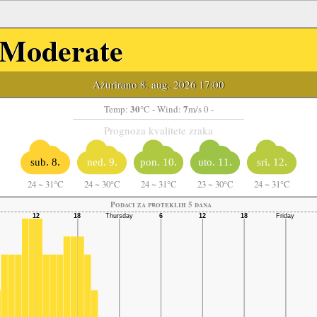
Moderate
Ažurirano 8. aug. 2026 17:00
30
7
Temp:
°C
- Wind:
m/s 0 -
Prognoza kvalitete zraka
sub. 8.
ned. 9.
pon. 10.
uto. 11.
sri. 12.
24
~
31°C
24
~
30°C
24
~
31°C
23
~
30°C
24
~
31°C
Podaci za proteklih 5 dana