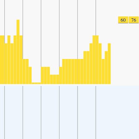
60
76