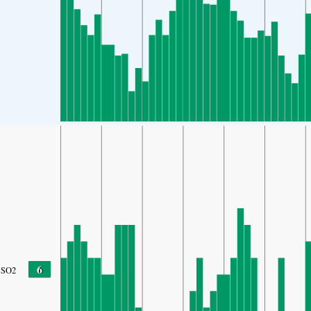
6
SO2