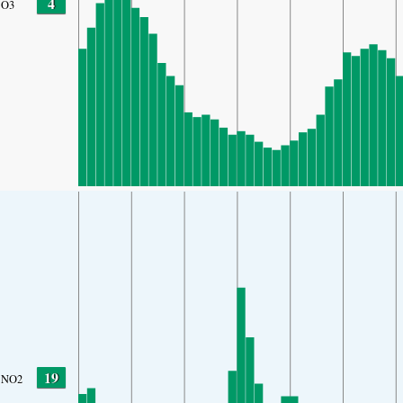
4
O3
19
NO2