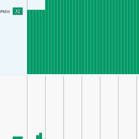
32
PM10