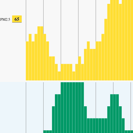
65
PM2.5