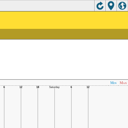
Min
Max