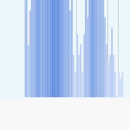
SHARE
Share: Індэкс якасці паветра Catladikapi, Turkey
64