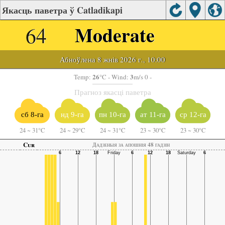
Якасць паветра ў Catladikapi
64
Moderate
Абноўлена 8 жнів 2026 г., 10:00
26
3
Temp:
°C
- Wind:
m/s 0 -
Прагноз якасці паветра
сб 8-га
нд 9-га
пн 10-га
ат 11-га
ср 12-га
24
~
31°C
24
~
29°C
24
~
31°C
23
~
30°C
23
~
30°C
Cur
Дадзеныя за апошнія 48 гадзін