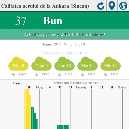
Calitatea aerului de la Ankara (Sincan)
37
Bun
Actualizat pe 9 aug. 2026 1:00
-Poluant primar:
o3
19
3
Temp:
°C
- Wind:
m/s 0 -
Prognoza calității aerului
Sâm 8
Dum 9
Lun 10
Mar 11
Mie 12
20
~
32°C
18
~
32°C
18
~
31°C
18
~
32°C
20
~
32°C
Cur
Datele din ultimele 48 de ore