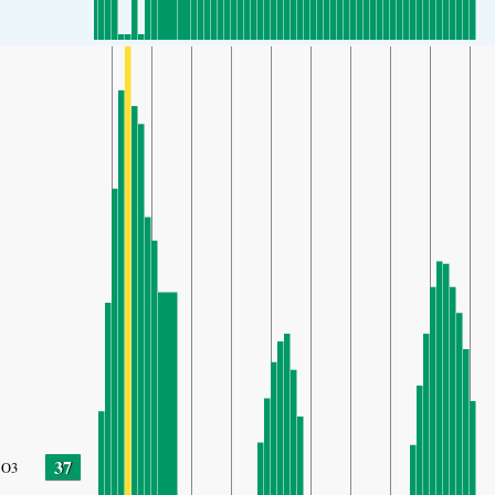
37
O3