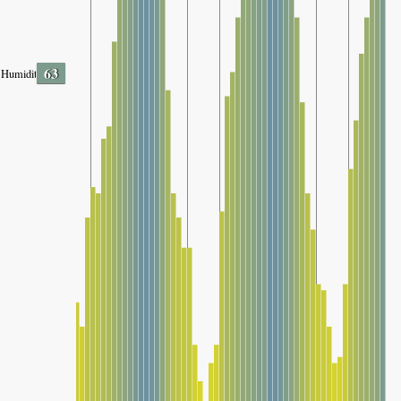
63
Humidity