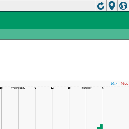
Min
Max