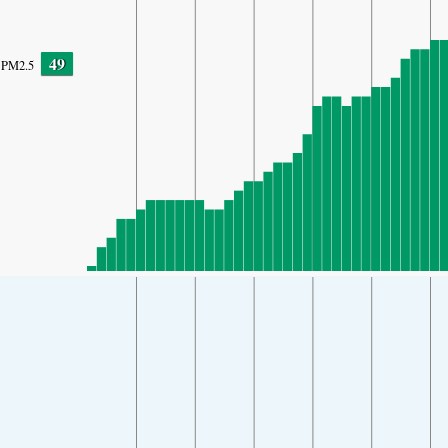
49
PM2.5