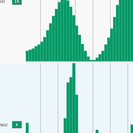
18
O3
8
NO2