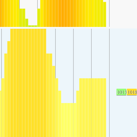
1013
1018