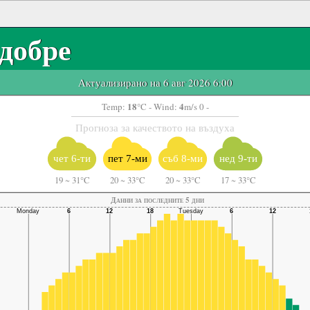
добре
Актуализирано на 6 авг 2026 6:00
18
4
Temp:
°C
- Wind:
m/s 0 -
Прогноза за качеството на въздуха
чет 6-ти
пет 7-ми
съб 8-ми
нед 9-ти
19
~
31°C
20
~
33°C
20
~
33°C
17
~
33°C
Данни за последните 5 дни