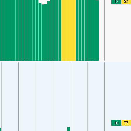
12
62
10
77