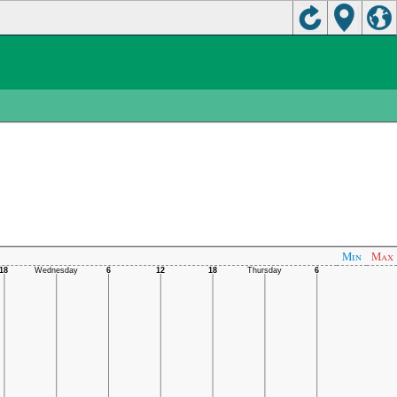
Min
Max