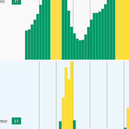
37
O3
15
NO2