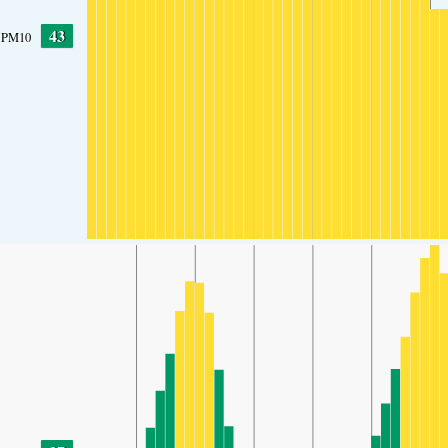
43
PM10