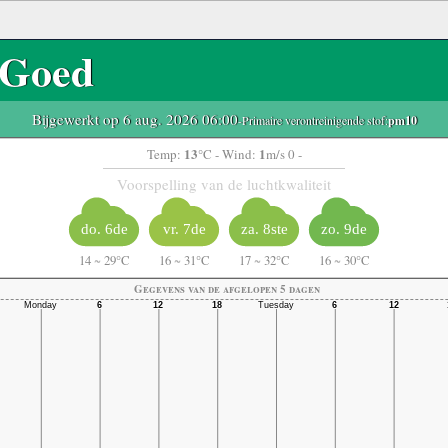
Goed
Bijgewerkt op 6 aug. 2026 06:00
-Primaire verontreinigende stof:
pm10
13
1
Temp:
°C
- Wind:
m/s 0 -
Voorspelling van de luchtkwaliteit
do. 6de
vr. 7de
za. 8ste
zo. 9de
14
~
29°C
16
~
31°C
17
~
32°C
16
~
30°C
Gegevens van de afgelopen 5 dagen