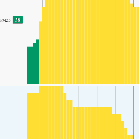
38
PM2.5