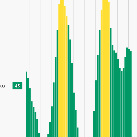
45
O3