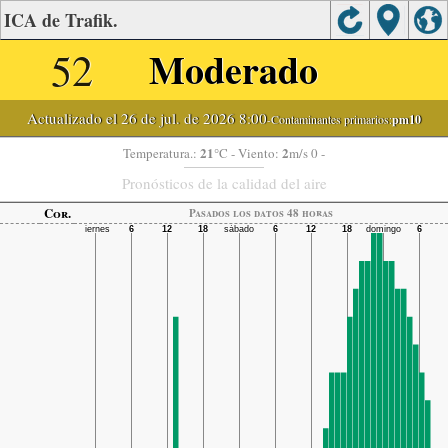
ICA de Trafik.
52
Moderado
Actualizado el 26 de jul. de 2026 8:00
-Contaminantes primarios:
pm10
21
2
Temperatura.:
°C
- Viento:
m/s 0 -
Pronósticos de la calidad del aire
Cor.
Pasados ​​los datos 48 horas