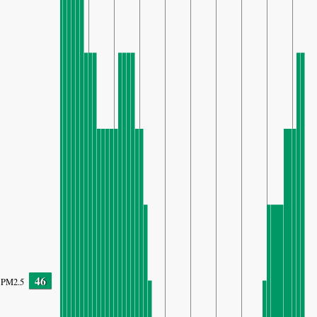
46
PM2.5