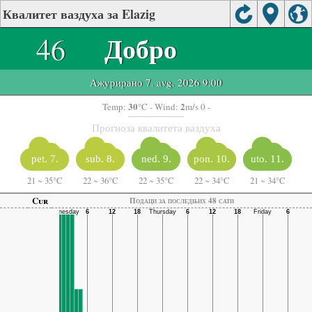
Квалитет ваздуха за Elazig
46
Добро
Ажурирано 7. avg. 2026 9:00
30
2
Temp:
°C
- Wind:
m/s 0 -
Прогноза квалитета ваздуха
pet. 7.
sub. 8.
ned. 9.
pon. 10.
uto. 11.
21
~
35°C
22
~
36°C
22
~
35°C
22
~
34°C
21
~
34°C
Cur
Подаци за последњих 48 сати